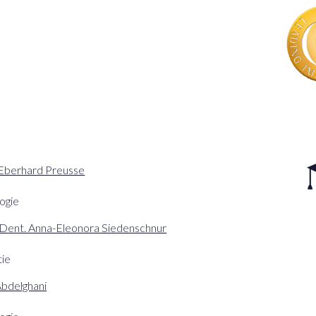
-Eberhard Preusse
ogie
 Dent. Anna-Eleonora Siedenschnur
ie
Abdelghani